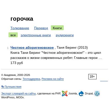
горочка
Толкование
Перевод
Книги
все
электронные книги
аудиокниги
Честное аборигеновское
, Таня Беринг (2013)
1
Книга Тани Беринг "Честное аборигеновское!" - это цикл
рассказов о жизни современных ребят. Главные герои …
173 руб
© Академик, 2000-2026
18+
Обратная связь:
Техподдержка
,
Реклама на сайте
👣 Путешествия
Экспорт словарей на сайты
, сделанные на PHP,
Joomla,
Drupal,
WordPress, MODx.